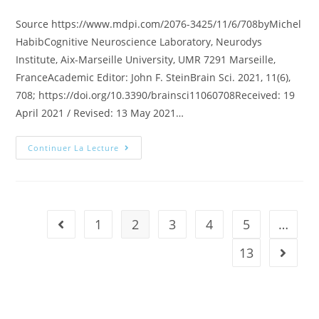
Source https://www.mdpi.com/2076-3425/11/6/708byMichel
HabibCognitive Neuroscience Laboratory, Neurodys
Institute, Aix-Marseille University, UMR 7291 Marseille,
FranceAcademic Editor: John F. SteinBrain Sci. 2021, 11(6),
708; https://doi.org/10.3390/brainsci11060708Received: 19
April 2021 / Revised: 13 May 2021…
Continuer La Lecture
1
2
3
4
5
…
13