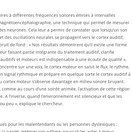
taires à différentes fréquences sonores émises à intervalles
par magnétoencéphalographie, une technique qui permet de mesurer
 des neurones. Cela leur a permis de constater que lorsqu’un son
et des oscillations neurales se propagent vers le cortex auditif,
ruit de fond : « Nos résultats démontrent qu’il existe une forme
r faisant partie intégrante du traitement auditif, clarifie
auditifs et moteurs est indispensable à une écoute de qualité »,
oncentre sur une voix, le cortex moteur en saisit le flux, le rythme,
un signal rythmique et prépare en quelque sorte le cortex auditif à
du cortex moteur s’observe davantage en milieu sonore bruyant.
s, comme au cours d’une soirée animée, l’activation de cette région
e. A l’inverse, quand l’environnement est silencieux et que les
s ou peu », explique le chercheur.
iques pour les malentendants ou les personnes dyslexiques :
la parole, intégrer son rythme, pourrait les aider à mieux