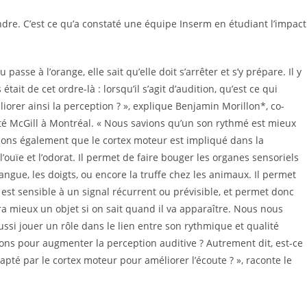
dre. C’est ce qu’a constaté une équipe Inserm en étudiant l’impact
sse à l’orange, elle sait qu’elle doit s’arrêter et s’y prépare. Il y
ait de cet ordre-là : lorsqu’il s’agit d’audition, qu’est ce qui
iorer ainsi la perception ? », explique Benjamin Morillon*, co-
sité McGill à Montréal. « Nous savions qu’un son rythmé est mieux
vions également que le cortex moteur est impliqué dans la
l’ouïe et l’odorat. Il permet de faire bouger les organes sensoriels
ngue, les doigts, ou encore la truffe chez les animaux. Il permet
 est sensible à un signal récurrent ou prévisible, et permet donc
a mieux un objet si on sait quand il va apparaître. Nous nous
i jouer un rôle dans le lien entre son rythmique et qualité
sons pour augmenter la perception auditive ? Autrement dit, est-ce
capté par le cortex moteur pour améliorer l’écoute ? », raconte le