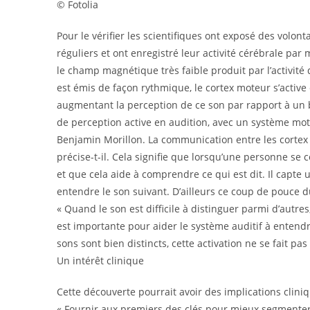
© Fotolia
Pour le vérifier les scientifiques ont exposé des volon
réguliers et ont enregistré leur activité cérébrale 
le champ magnétique très faible produit par l’activité
est émis de façon rythmique, le cortex moteur s’active 
augmentant la perception de ce son par rapport à un b
de perception active en audition, avec un système moteu
Benjamin Morillon. La communication entre les cortex 
précise-t-il. Cela signifie que lorsqu’une personne se c
et que cela aide à comprendre ce qui est dit. Il capte 
entendre le son suivant. D’ailleurs ce coup de pouce 
« Quand le son est difficile à distinguer parmi d’autre
est importante pour aider le système auditif à entendr
sons sont bien distincts, cette activation ne se fait pa
Un intérêt clinique
Cette découverte pourrait avoir des implications clin
« Fournir aux premiers des clés pour mieux segmenter 